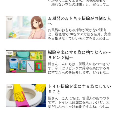
「頼れない本当の理由」と、安心して選
ぶための視点をやさしく解説します。
お風呂のおもちゃ掃除が面倒な人
掃除
へ
お風呂のおもちゃ掃除が続かない理由
と、最低限でOKなケア方法を紹介。完璧
を目指さなくていい考え方をまとめまし
た。
掃除を楽にする為に捨てたもの～
掃除
リビング編～
皆さんこんにちは。管理人のあつつきで
す。今日はリビングの掃除を楽にする為
にすてたものを紹介します。どれもなん
となく必要だろうと持っていましたが、
なくなってみても特に生活に不自由を感
じないものばかりかでした。是非一度試
トイレ掃除を楽にする為にしてい
掃除
して頂けると幸いです。①...
ること
皆さん、こんにちは。管理人のあつつき
です。トイレは綺麗に保ちたいけど、大
変だしぶっちゃけ面倒ですよね。少しで
も楽に掃除できる、工数が少なくなるよ
うな方法がないかな～と思いますよね？