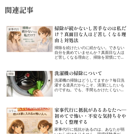
関連記事
掃除が続かないし苦手なのは私だ
家事代行
け？真面目な人ほど苦しくなる理
由と対処法
掃除を続けたいのに続かない。できない
自分を責めていませんか？真面目な人ほ
ど苦しくなる理由と、掃除を習慣にでき
なかった私が気持ちがラクになった考え
方を書いています。
洗濯機の掃除について
掃除
洗濯機の掃除はどうしてますか？毎日洗
濯する道具だからこそ、清潔にしたいも
のですね。でも、手間もかけたくないの
も事実。特に洗剤投入口は、気づくとカ
ビが付着していてニオイも気になるし、
いざ掃除するとなると大変だし、気分も
悪いもの。しかし、ちょっ...
家事代行に抵抗があるあなたへ—
コラム
初めてで怖い・不安な気持ちをや
さしく整理する
家事代行に抵抗があるのは、あなたが弱
いからではありません。現場経験者が