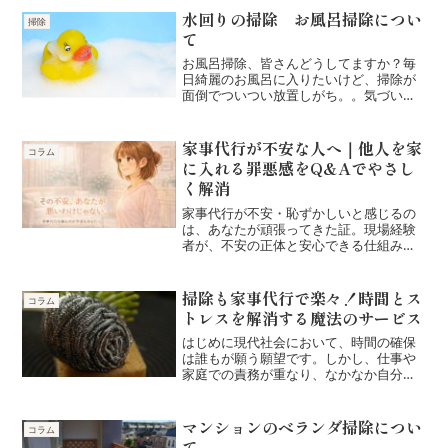
水回りの掃除 お風呂掃除につい
掃除
て
お風呂掃除、皆さんどうしてますか？毎
日綺麗のお風呂に入りたいけど、掃除が
面倒でついつい放置しがち。。気づいた
ら汚れ、カビが大量発生してて、掃除し
てもしきれない。。なんて状態が多いで
すよね。そんな時は～のついでに掃除が
家事代行が不安な人へ｜他人を家
コラム
大活躍。この場合はお風呂...
に入れる罪悪感をQ&Aでやさし
く解消
家事代行が不安・恥ずかしいと感じるの
は、あなたが頑張ってきた証。現場経験
者が、不安の正体と安心できる仕組みを
やさしく解説します。
掃除も家事代行で楽々！時間とス
コラム
トレスを解消する魔法のサービス
はじめに現代社会において、時間の確保
は誰もが願う願望です。しかし、仕事や
家庭での責務が重なり、なかなか自分の
時間を作ることができないのが現実で
す。そこで注目されているのが「家事代
行サービス」です。家事の一部または全
マンションのベランダ掃除につい
コラム
てを専門業者に依頼すること...
て