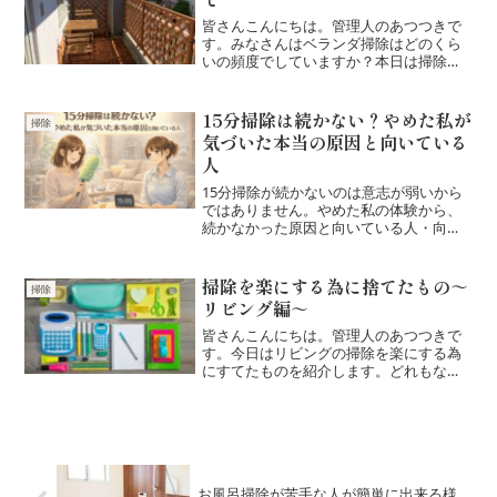
皆さんこんにちは。管理人のあつつきで
す。みなさんはベランダ掃除はどのくら
いの頻度でしていますか？本日は掃除の
頻度と掃除方法についてご紹介いたしま
す。ベランダは共有部のため、モノを置
き過ぎない①掃き掃除②住宅洗剤による
15分掃除は続かない？やめた私が
掃除
擦り洗い③拭きとり又は水...
気づいた本当の原因と向いている
人
15分掃除が続かないのは意志が弱いから
ではありません。やめた私の体験から、
続かなかった原因と向いている人・向い
ていない人の違いを解説。無理をしない
掃除の考え方や対処法も紹介します。
掃除を楽にする為に捨てたもの～
掃除
リビング編～
皆さんこんにちは。管理人のあつつきで
す。今日はリビングの掃除を楽にする為
にすてたものを紹介します。どれもなん
となく必要だろうと持っていましたが、
なくなってみても特に生活に不自由を感
じないものばかりかでした。是非一度試
して頂けると幸いです。①...
お風呂掃除が苦手な人が簡単に出来る様