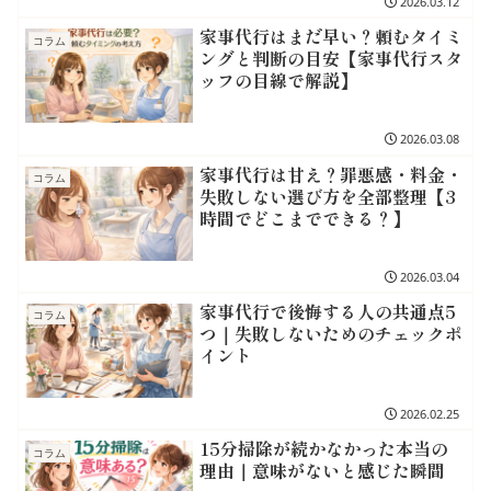
2026.03.12
家事代行はまだ早い？頼むタイミ
コラム
ングと判断の目安【家事代行スタ
ッフの目線で解説】
2026.03.08
家事代行は甘え？罪悪感・料金・
コラム
失敗しない選び方を全部整理【3
時間でどこまでできる？】
2026.03.04
家事代行で後悔する人の共通点5
コラム
つ｜失敗しないためのチェックポ
イント
2026.02.25
15分掃除が続かなかった本当の
コラム
理由｜意味がないと感じた瞬間