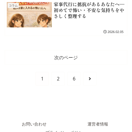
家事代行に抵抗があるあなたへ—
コラム
初めてで怖い・不安な気持ちをや
さしく整理する
2026.02.05
次のページ
次
1
2
6
へ
お問い合わせ
運営者情報