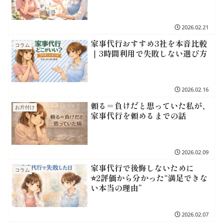
2026.02.21
家事代行おすすめ3社を本音比較
コラム
｜3時間利用で失敗しない選び方
2026.02.16
頼る＝負けだと思っていた私が、
お片付け
家事代行を頼めるまでの話
2026.02.09
家事代行で後悔しないために
コラム
⭐️2評価から分かった“満足できな
い本当の理由”
2026.02.07