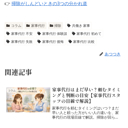
👉
掃除がしんどいときの3つの分かれ道
コラム
家事代行
掃除
共働き 家事
家事代行 不安
家事代行 体験談
家事代行 初めて
家事代行 失敗
家事代行 後悔
家事代行 比較
あつつき
関連記事
家事代行はまだ早い？頼むタイミ
コラム
ングと判断の目安【家事代行スタ
ッフの目線で解説】
家事代行を頼むタイミングはいつ？まだ
早い人と頼った方がいい人の違いを、家
事代行の現場目線で解説。掃除が回らな
い、休日が家事で終わる…そんなときの
判断基準を整理します。