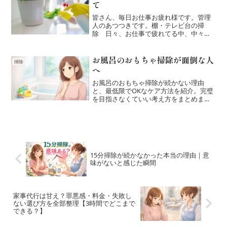
方法と工夫について、詳し...
て
皆さん、毎日お仕事お疲れ様です。管理
人のあつつきです。棚・テレビ台の掃
除 日々、お仕事で疲れてる中、中々行
き届かないのが棚やテーブル等の台のホ
コリですね。毎日掃除は出来なくても定
期的に掃除はしたいもの。パッと見綺麗
お風呂のおもちゃ掃除が面倒な人
掃除
に見えても、日射しにかざせ...
へ
お風呂のおもちゃ掃除が続かない理由
と、最低限でOKなケア方法を紹介。完璧
を目指さなくていい考え方をまとめまし
た。
15分掃除が続かなかった本当の理由｜意
味がないと感じた瞬間
家事代行は甘え？罪悪感・料金・失敗し
ない選び方を全部整理【3時間でどこまで
できる？】