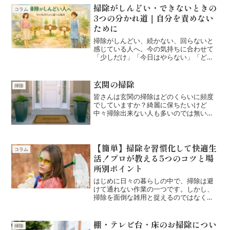
掃除がしんどい・できないときの
コラム
3つの分かれ道｜自分を責めない
ために
掃除がしんどい、続かない、回らないと
感じている人へ。今の気持ちに合わせて
「少しだけ」「今日はやらない」「どう
しても限界」から選べる悩み別ガイドで
す。
玄関の掃除
掃除
皆さんは玄関の掃除はどのくらいに頻度
でしていますか？綺麗に保ちたいけど
中々掃除出来ない人も多いのでは無いで
しょうか？我が家では、週一の掃除で綺
麗さを保ってます。ポイントは以下の２
つのみです。①玄関に不要なものを置か
ない。②帰ってきたら都度シ...
【簡単】掃除を習慣化して快適生
コラム
活！プロが教える5つのコツと場
所別ポイント
はじめに日々の暮らしの中で、掃除は避
けて通れない作業の一つです。しかし、
掃除を面倒な雑用と捉えるのではなく、
習慣化することで、きれいな生活空間を
手に入れることができます。この記事で
は、掃除を習慣にするためのさまざまな
棚・テレビ台・床のお掃除につい
掃除